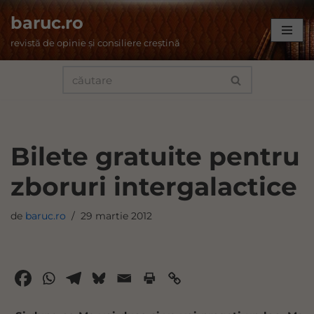
baruc.ro
Sari
revistă de opinie și consiliere creștină
la
conținut
Bilete gratuite pentru
zboruri intergalactice
de
baruc.ro
29 martie 2012