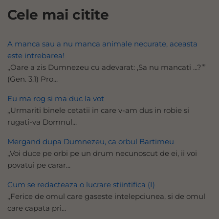
Cele mai citite
A manca sau a nu manca animale necurate, aceasta
este intrebarea!
„Oare a zis Dumnezeu cu adevarat: ‚Sa nu mancati ...?’”
(Gen. 3.1) Pro...
Eu ma rog si ma duc la vot
„Urmariti binele cetatii in care v-am dus in robie si
rugati-va Domnul...
Mergand dupa Dumnezeu, ca orbul Bartimeu
„Voi duce pe orbi pe un drum necunoscut de ei, ii voi
povatui pe carar...
Cum se redacteaza o lucrare stiintifica (I)
„Ferice de omul care gaseste intelepciunea, si de omul
care capata pri...