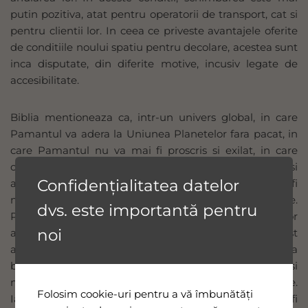
putin pozitiva, atat pentru operatorii de transport, cat si
pentru clientii lor. In ceea ce priveste avantajele oferite
de conditiile noului spatiu pentru decolare, acestea sunt
inca disputate, din diferite motive, incusiv legate de
accesibilitate.
Biblia mentioneaza ca, intr-un univers global, in care
Pamantul va adera la Uniunea Planetelor fara pacat, in
care Pamantul nu va mai fi proscris si exilat, in care
oportunitatile de a studia creatia lui Dumnezeu si
Confidențialitatea datelor
acelea de a lega relatii cu toate creaturile sale vor fi
neingradite, zborurile galactice fara cost vor fi obisnuite.
dvs. este importantă pentru
Primul zbor de acest fel va fi atunci cand Pilotul salvator
noi
al omenirii rascumparate va veni sa ne ia de pe acest
aeroport avariat, pentru a ne transfera, provizoriu, la
baza sa. Schimbarea de aeroport va fi doar tranzitorie si
nu va avea decat efecte pozitive asupra vietilor noastre.
Folosim cookie-uri pentru a vă îmbunătăți
Iar dupa ce aeroportul de pe aceasta umila planeta va fi