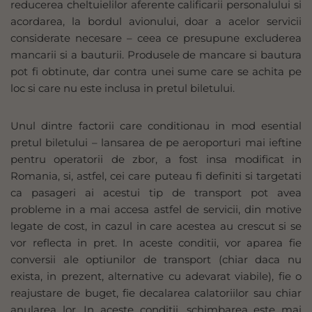
reducerea cheltuielilor aferente calificarii personalului si
acordarea, la bordul avionului, doar a acelor servicii
considerate necesare – ceea ce presupune excluderea
mancarii si a bauturii. Produsele de mancare si bautura
pot fi obtinute, dar contra unei sume care se achita pe
loc si care nu este inclusa in pretul biletului.
Unul dintre factorii care conditionau in mod esential
pretul biletului – lansarea de pe aeroporturi mai ieftine
pentru operatorii de zbor, a fost insa modificat in
Romania, si, astfel, cei care puteau fi definiti si targetati
ca pasageri ai acestui tip de transport pot avea
probleme in a mai accesa astfel de servicii, din motive
legate de cost, in cazul in care acestea au crescut si se
vor reflecta in pret. In aceste conditii, vor aparea fie
conversii ale optiunilor de transport (chiar daca nu
exista, in prezent, alternative cu adevarat viabile), fie o
reajustare de buget, fie decalarea calatoriilor sau chiar
anularea lor. In aceste conditii, schimbarea este mai