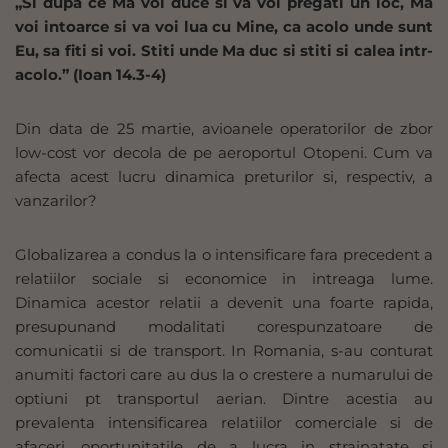
„Si dupa ce Ma voi duce si va voi pregati un loc, Ma
voi intoarce si va voi lua cu Mine, ca acolo unde sunt
Eu, sa fiti si voi. Stiti unde Ma duc si stiti si calea intr-
acolo.” (Ioan 14.3-4)
Din data de 25 martie, avioanele operatorilor de zbor
low-cost vor decola de pe aeroportul Otopeni. Cum va
afecta acest lucru dinamica preturilor si, respectiv, a
vanzarilor?
Globalizarea a condus la o intensificare fara precedent a
relatiilor sociale si economice in intreaga lume.
Dinamica acestor relatii a devenit una foarte rapida,
presupunand modalitati corespunzatoare de
comunicatii si de transport. In Romania, s-au conturat
anumiti factori care au dus la o crestere a numarului de
optiuni pt transportul aerian. Dintre acestia au
prevalenta intensificarea relatiilor comerciale si de
afaceri, oportunitatile de a lucra in strainatate si