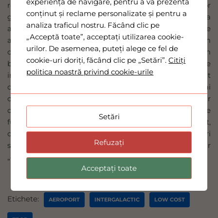
experiența de navigare, pentru a vă prezenta
renovat, va deveni centrul preferat al tuturor zborurilor
conținut și reclame personalizate și pentru a
galactice, deoarece si baza Sa se va muta pe planeta
analiza traficul nostru. Făcând clic pe
aceasta. Pentru aceste zboruri nu avem nimic de
„Acceptă toate”, acceptați utilizarea cookie-
achitat, totul a fost platit de El in avans. Dar si noi avem
urilor. De asemenea, puteți alege ce fel de
ceva de facut, ceva foarte important – sa rezervam
cookie-uri doriți, făcând clic pe „Setări”.
Citiți
bilete. Acestea nu pot fi rezervate decat de catre fiecare
politica noastră privind cookie-urile
in parte, iar modul in care se poate face este prezentat
detaliat in acea Carte care este, in mod cert, cel mai
complex ghid de acces catre zborurile galactice. Chiar
daca numarul de bilete este nelimitat, programul de
Setări
functionare al casei de bilete poate fi oricand suspendat,
de aceea este bine sa ne grabim! Daca iti place sa zbori
Refuzați
si visezi la o calatorie intergalactica, nu uita ca doar
„daca ai Carte ai parte”!
Acceptați toate
Etichete:
AEROPORT
INTERGALACTIC
LOW COST