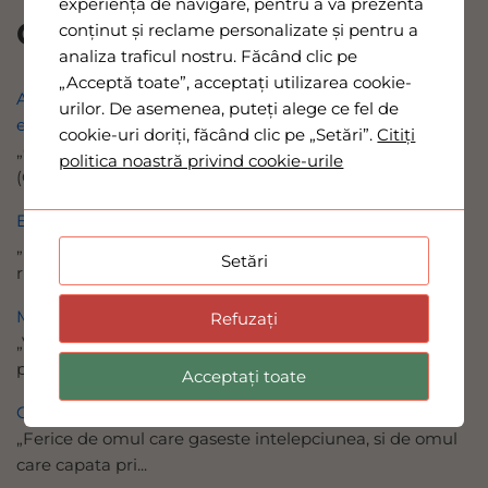
experiența de navigare, pentru a vă prezenta
Cele mai citite
conținut și reclame personalizate și pentru a
analiza traficul nostru. Făcând clic pe
„Acceptă toate”, acceptați utilizarea cookie-
A manca sau a nu manca animale necurate, aceasta
urilor. De asemenea, puteți alege ce fel de
este intrebarea!
cookie-uri doriți, făcând clic pe „Setări”.
Citiți
„Oare a zis Dumnezeu cu adevarat: ‚Sa nu mancati ...?’”
politica noastră privind cookie-urile
(Gen. 3.1) Pro...
Eu ma rog si ma duc la vot
„Urmariti binele cetatii in care v-am dus in robie si
Setări
rugati-va Domnul...
Mergand dupa Dumnezeu, ca orbul Bartimeu
Refuzați
„Voi duce pe orbi pe un drum necunoscut de ei, ii voi
povatui pe carar...
Acceptați toate
Cum se redacteaza o lucrare stiintifica (I)
„Ferice de omul care gaseste intelepciunea, si de omul
care capata pri...