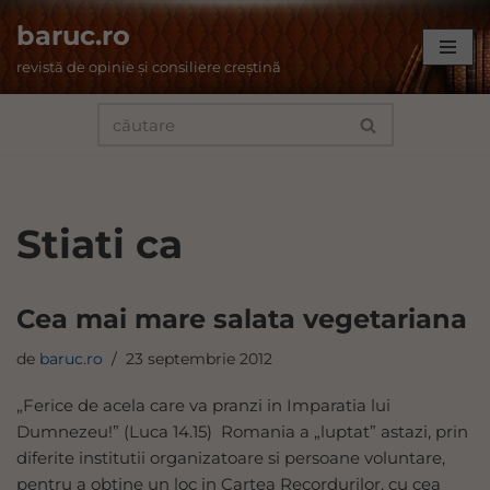
baruc.ro
Sari
revistă de opinie și consiliere creștină
la
conținut
Stiati ca
Cea mai mare salata vegetariana
de
baruc.ro
23 septembrie 2012
„Ferice de acela care va pranzi in Imparatia lui
Dumnezeu!” (Luca 14.15) Romania a „luptat” astazi, prin
diferite institutii organizatoare si persoane voluntare,
pentru a obtine un loc in Cartea Recordurilor, cu cea