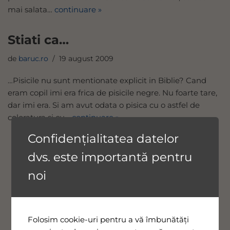
mai salata…
continuare »
Stiati ca…
de
baruc.ro
19 august 2009
…Pisicile nu sunt mentionate explicit in Biblie? Cand
eram copil imi era frica de pisicile negre. Nu foarte tare,
dar imi era. Si am avut odata o pisica cu o astfel de
coloratura si cu…
continuare »
Confidențialitatea datelor
dvs. este importantă pentru
noi
Folosim cookie-uri pentru a vă îmbunătăți