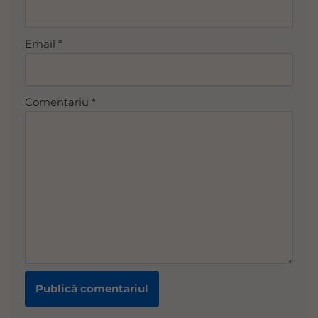
a
ti
v
Email
*
e
:
Comentariu
*