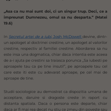
„Asa ca nu mai sunt doi, ci un singur trup. Deci, ce a
impreunat Dumnezeu, omul sa nu desparta.” (Matei
19.6)
In
Secretul artei de a iubi
, Josh McDowell
devine, dintr-
un apologet al doctrinei crestine, un apologet al valorilor
crestine, respectiv al familiei crestine. Abordarea sa nu
este insa una dogmatica, chiar daca intentia este aceea
de a-i ajuta pe crestini sa traiasca porunca „Sa iubesti pe
aproapele tau ca pe tine insuti!”, pe aproapele tau cel
care este iti este cu adevarat aproape, pe cel mai de
aproape de tine.
Studii sociologice au demostrat ca dispozitia umana de
acceptare, daruire si dragoste creste in raport cu
distanta spatiala. Daca o persona este departe, chiar
daca ar fi mai rea decat nu stiu ce zmeu din poveste sau