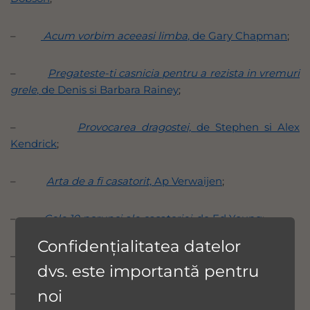
–
Acum vorbim aceeasi limba
, de Gary Chapman
;
–
Pregateste-ti casnicia pentru a rezista in vremuri
grele
, de Denis si Barbara Rainey
;
–
Provocarea dragostei,
de Stephen si Alex
Kendrick
;
–
Arta de a fi casatorit,
Ap Verwaijen
;
–
Cele 10 porunci ale casatoriei
, de Ed Young
;
Confidențialitatea datelor
–
Este dragostea indeajuns?,
de Glenda Haynes
si
dvs. este importantă pentru
noi
–
Secretele comunicarii
, de Nancy van Pelt
.