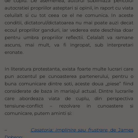
de cuplu. De asemenea, autorul subliniaza pericolul
autocratiei propriilor asteptari si opinii, in raport cu viata
celuilalt si cu tot ceea ce el ne comunica. In aceste
conditii, dictatorul/dictatoarea nu mai poate auzi decat
ecoul propriilor ganduri, iar vederea este deschisa doar
pentru umbra propriilor reflectii. Celalalt va ramane
ascuns, mai mult, va fi ingropat, sub interpretari
eronate.
In literatura protestanta, exista foarte multe lucrari care
pun accentul pe cunoasterea partenerului, pentru o
buna comunicare dintre soti, aceste doua „piese” fiind
considerate de baza in mariajul actual. Dintre lucrarile
care abordeaza viata de cuplu, din perspectiva
tensiune-conflict – rezolvare in cunoastere si
comunicare, putem aminti si:
–
Casatoria: implinire sau frustrare
, de James
Dobson
;