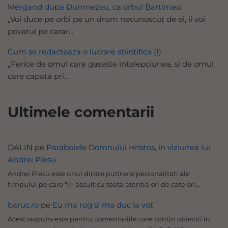
Mergand dupa Dumnezeu, ca orbul Bartimeu
„Voi duce pe orbi pe un drum necunoscut de ei, ii voi
povatui pe carar...
Cum se redacteaza o lucrare stiintifica (I)
„Ferice de omul care gaseste intelepciunea, si de omul
care capata pri...
Ultimele comentarii
DALIN
pe
Parabolele Domnului Hristos, in viziunea lui
Andrei Plesu
Andrei Plesu este unul dintre putinele personalitati ale
timpului pe care "il" ascult cu toata atentia ori de cate ori…
baruc.ro
pe
Eu ma rog si ma duc la vot
Acest raspuns este pentru comentariile care contin obiectii in