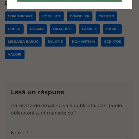
Etichete:
CAMIN
CARTE CRESTINA
CASATORIE
COMUNICARE
CONFLICT
CONSILIER
CRESTIN
CUPLU
DOGMA
DRAGOSTE
FAMILIE
IUBIRE
LIBRARIA BARUC
RELATIE
ROMANTISM
SCRIITOR
VALORI
Lasă un răspuns
Adresa ta de email nu va fi publicată.
A
Câmpurile
obligatorii sunt marcate cu
lt
*
e
r
Nume
*
n