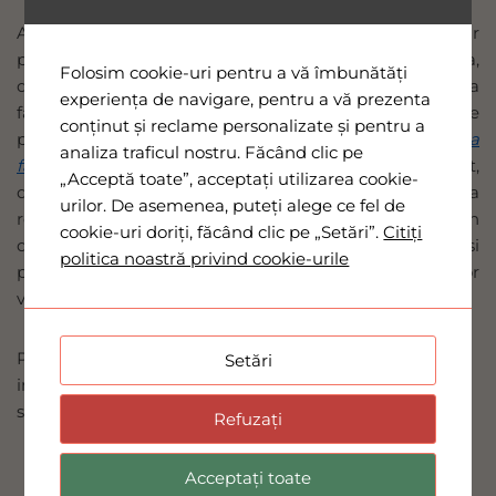
A nu se intelege ca aceste carti aduc in discutie doar
polaritatea relatiei de cuplu sau natura ei conflictuala,
Folosim cookie-uri pentru a vă îmbunătăți
dar demersurile analitice ale scriitorilor nu eludeaza
experiența de navigare, pentru a vă prezenta
factorii dispersivi si pe cei conflictuali, acele cauze care
conținut și reclame personalizate și pentru a
pot eroda relatia pana la a se ajunge la
Consilierea
analiza traficul nostru. Făcând clic pe
familiei in prag de divort
(da, si crestinii ajung la divort,
„Acceptă toate”, acceptați utilizarea cookie-
daca nu recunosc patologia relationala si nu apeleaza la
urilor. De asemenea, puteți alege ce fel de
remediile farmacologice recomandate de specialisti in
cookie-uri doriți, făcând clic pe „Setări”.
Citiți
domeniu; dar, potrivit autorului Iosif Berce, chiar si
politica noastră privind cookie-urile
pentru casatoriile cangrenate, chiar si in cazul unor
veniri tardive la doctor, exista remedii).
P.S: Prezentarile mai detaliate, ale cartilor mentionate
Setări
in articol, pot fi cunoscute, accesand paginile lor, de pe
site-ul
Librariei Baruc
.
Refuzați
Acceptați toate