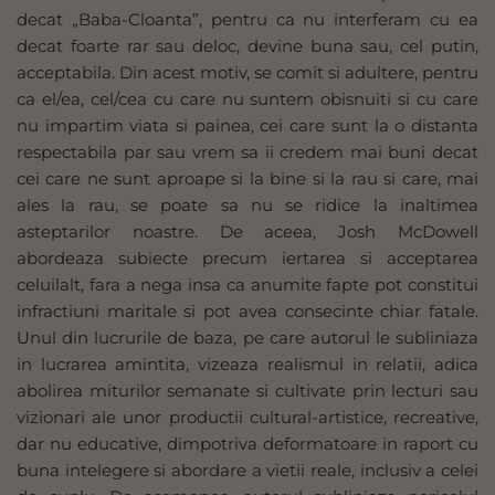
decat „Baba-Cloanta”, pentru ca nu interferam cu ea
decat foarte rar sau deloc, devine buna sau, cel putin,
acceptabila. Din acest motiv, se comit si adultere, pentru
ca el/ea, cel/cea cu care nu suntem obisnuiti si cu care
nu impartim viata si painea, cei care sunt la o distanta
respectabila par sau vrem sa ii credem mai buni decat
cei care ne sunt aproape si la bine si la rau si care, mai
ales la rau, se poate sa nu se ridice la inaltimea
asteptarilor noastre. De aceea, Josh McDowell
abordeaza subiecte precum iertarea si acceptarea
celuilalt, fara a nega insa ca anumite fapte pot constitui
infractiuni maritale si pot avea consecinte chiar fatale.
Unul din lucrurile de baza, pe care autorul le subliniaza
in lucrarea amintita, vizeaza realismul in relatii, adica
abolirea miturilor semanate si cultivate prin lecturi sau
vizionari ale unor productii cultural-artistice, recreative,
dar nu educative, dimpotriva deformatoare in raport cu
buna intelegere si abordare a vietii reale, inclusiv a celei