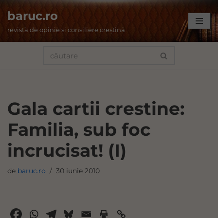
baruc.ro
Sari
revistă de opinie și consiliere creștină
la
conținut
Gala cartii crestine:
Familia, sub foc
incrucisat! (I)
de
baruc.ro
30 iunie 2010